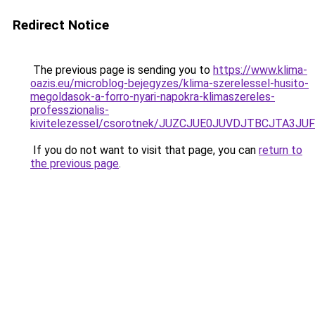
Redirect Notice
The previous page is sending you to
https://www.klima-
oazis.eu/microblog-bejegyzes/klima-szerelessel-husito-
megoldasok-a-forro-nyari-napokra-klimaszereles-
professzionalis-
kivitelezessel/csorotnek/JUZCJUE0JUVDJTBCJTA
If you do not want to visit that page, you can
return to
the previous page
.