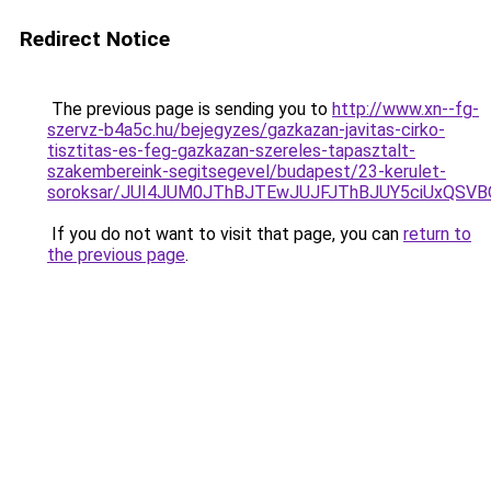
Redirect Notice
The previous page is sending you to
http://www.xn--fg-
szervz-b4a5c.hu/bejegyzes/gazkazan-javitas-cirko-
tisztitas-es-feg-gazkazan-szereles-tapasztalt-
szakembereink-segitsegevel/budapest/23-kerulet-
soroksar/JUI4JUM0JThBJTEwJUJFJThBJUY5ciUxQS
If you do not want to visit that page, you can
return to
the previous page
.